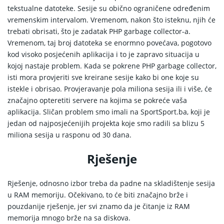
tekstualne datoteke. Sesije su obično ograničene određenim
vremenskim intervalom. Vremenom, nakon što isteknu, njih će
trebati obrisati, što je zadatak PHP garbage collector-a.
Vremenom, taj broj datoteka se enormno povećava, pogotovo
kod visoko posjećenih aplikacija i to je zapravo situacija u
kojoj nastaje problem. Kada se pokrene PHP garbage collector,
isti mora provjeriti sve kreirane sesije kako bi one koje su
istekle i obrisao. Provjeravanje pola miliona sesija ili i više, će
značajno opteretiti servere na kojima se pokreće vaša
aplikacija. Sličan problem smo imali na SportSport.ba, koji je
jedan od najposjećenijih projekta koje smo radili sa blizu 5
miliona sesija u rasponu od 30 dana.
Rješenje
Rješenje, odnosno izbor treba da padne na skladištenje sesija
u RAM memoriju. Očekivano, to će biti značajno brže i
pouzdanije rješenje, jer svi znamo da je čitanje iz RAM
memorija mnogo brže na sa diskova.