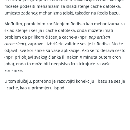
možete podesiti mehanizam za skladištenje cache datoteka,
umjesto zadanog mehanizma (disk), također na Redis bazu.
Međutim, paralelnim korištenjem Redis-a kao mehanizama za
skladištenje i sesija i cache datoteka, onda možete imati
problem da prilikom čišćenja cache-a (npr.
php artisan
cache:clear
), zapravo i izbrišete validne sesije iz Redisa, što će
odjaviti sve korisnike sa vaše aplikacije. Ako se to dešava često
(npr. pri objavi svakog članka ili nakon X minuta putem cron
joba), onda to može biti neopisivo frustrirajuće za vaše
korisnike.
U tom slučaju, potrebno je razdvojiti konekciju i bazu za sesije
i cache, kao u primmjeru ispod.