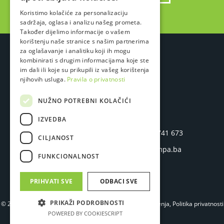
Koristimo kolačiće za personalizaciju
sadržaja, oglasa i analizu našeg prometa.
Također dijelimo informacije o vašem
korištenju naše stranice s našim partnerima
za oglašavanje i analitiku koji ih mogu
kombinirati s drugim informacijama koje ste
im dali ili koje su prikupili iz vašeg korištenja
njihovih usluga.
Pravila o privatnosti
LAMPA STUDIO D.O.O.
NUŽNO POTREBNI KOLAČIĆI
IZVEDBA
Hasana Brkića 45
P
+387 33 741 673
CILJANOST
71 000 Sarajevo
E
info@lampa.ba
FUNKCIONALNOST
Bosna i Hercegovina
PRIHVATI SVE
ODBACI SVE
PRIKAŽI PODROBNOSTI
© 2026.
Lampa Studio
. Sva prava zadržana.
Uslovi korištenja
,
Politika privatnosti
i
Politika kolačića
POWERED BY COOKIESCRIPT