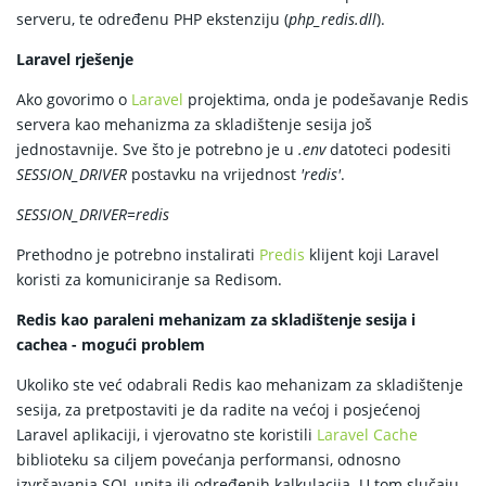
serveru, te određenu PHP ekstenziju (
php_redis.dll
).
Laravel rješenje
Ako govorimo o
Laravel
projektima, onda je podešavanje Redis
servera kao mehanizma za skladištenje sesija još
jednostavnije. Sve što je potrebno je u
.env
datoteci podesiti
SESSION_DRIVER
postavku na vrijednost
'redis'
.
SESSION_DRIVER=redis
Prethodno je potrebno instalirati
Predis
klijent koji Laravel
koristi za komuniciranje sa Redisom.
Redis kao paraleni mehanizam za skladištenje sesija i
cachea - mogući problem
Ukoliko ste već odabrali Redis kao mehanizam za skladištenje
sesija, za pretpostaviti je da radite na većoj i posjećenoj
Laravel aplikaciji, i vjerovatno ste koristili
Laravel Cache
biblioteku sa ciljem povećanja performansi, odnosno
izvršavanja SQL upita ili određenih kalkulacija. U tom slučaju,