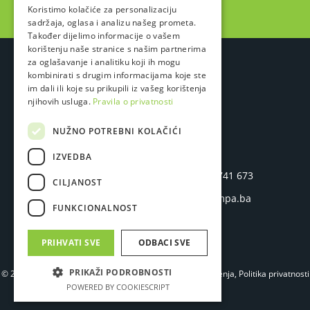
Koristimo kolačiće za personalizaciju
sadržaja, oglasa i analizu našeg prometa.
Također dijelimo informacije o vašem
korištenju naše stranice s našim partnerima
za oglašavanje i analitiku koji ih mogu
kombinirati s drugim informacijama koje ste
im dali ili koje su prikupili iz vašeg korištenja
njihovih usluga.
Pravila o privatnosti
LAMPA STUDIO D.O.O.
NUŽNO POTREBNI KOLAČIĆI
IZVEDBA
Hasana Brkića 45
P
+387 33 741 673
CILJANOST
71 000 Sarajevo
E
info@lampa.ba
FUNKCIONALNOST
Bosna i Hercegovina
PRIHVATI SVE
ODBACI SVE
PRIKAŽI PODROBNOSTI
© 2026.
Lampa Studio
. Sva prava zadržana.
Uslovi korištenja
,
Politika privatnosti
i
Politika kolačića
POWERED BY COOKIESCRIPT