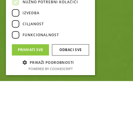
NUŽNO POTREBNI KOLAČIĆI
IZVEDBA
CILJANOST
FUNKCIONALNOST
PRIHVATI SVE
ODBACI SVE
PRIKAŽI PODROBNOSTI
POWERED BY COOKIESCRIPT
ZAŠTO ODABRATI NAS?
Od praktičnih web stranica,
programiranja po mjeri do super brzih